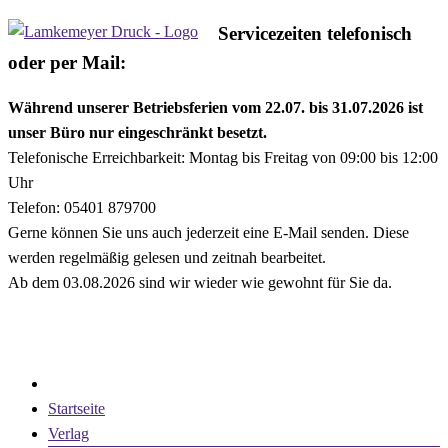
Zum
Servicezeiten telefonisch
Lamkemeyer
Inhalt
oder per Mail:
Druck
springen
Während unserer Betriebsferien vom 22.07. bis 31.07.2026 ist
Offsetdruck,
unser Büro nur eingeschränkt besetzt.
Digitaldruck,
Telefonische Erreichbarkeit: Montag bis Freitag von 09:00 bis 12:00
Mediengestaltung,
Uhr
Design,
Telefon: 05401 879700
Werbemittel,
Gerne können Sie uns auch jederzeit eine E-Mail senden. Diese
Werbeartikel
werden regelmäßig gelesen und zeitnah bearbeitet.
in
Ab dem 03.08.2026 sind wir wieder wie gewohnt für Sie da.
Georgsmarienhütte,
Menü
Landkreis
Osnabrück,
Stadt
Osnabrück
Startseite
Verlag