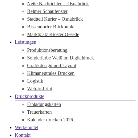
Nette Nachrichten – Osnabrück
Belmer Schaufenster
Stadtteil Kurier – Osnabrück
Bissendorfer Blickpunkt
Marktplatz Kloster Oesede
Leistungen
Produktionsberatung
Sonderfarbe Weiß im Digitaldruck
Grafikdesign und Layout
Klimaneutrales Drucken
Logistik
Web-to-Print
Druckprodukte
Einladungskarten
Trauerkarten
Kalender drucken 2026
Werbemittel
Kontakt