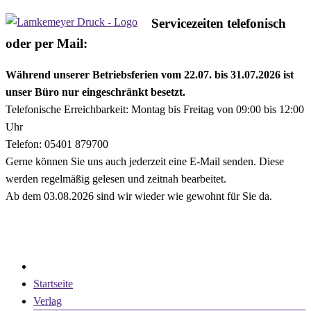
Zum
Servicezeiten telefonisch
Lamkemeyer
Inhalt
oder per Mail:
Druck
springen
Während unserer Betriebsferien vom 22.07. bis 31.07.2026 ist
Offsetdruck,
unser Büro nur eingeschränkt besetzt.
Digitaldruck,
Telefonische Erreichbarkeit: Montag bis Freitag von 09:00 bis 12:00
Mediengestaltung,
Uhr
Design,
Telefon: 05401 879700
Werbemittel,
Gerne können Sie uns auch jederzeit eine E-Mail senden. Diese
Werbeartikel
werden regelmäßig gelesen und zeitnah bearbeitet.
in
Ab dem 03.08.2026 sind wir wieder wie gewohnt für Sie da.
Georgsmarienhütte,
Menü
Landkreis
Osnabrück,
Stadt
Osnabrück
Startseite
Verlag